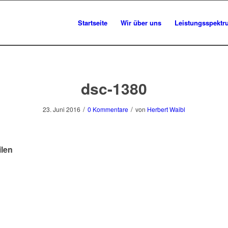
Startseite
Wir über uns
Leistungsspektr
dsc-1380
/
/
23. Juni 2016
0 Kommentare
von
Herbert Waibl
ilen