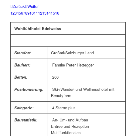
Zurück
Weiter
1
2
3
4
5
6
7
8
9
10
11
12
13
14
15
16
Wohlfühlhotel Edelweiss
Standort:
Großarl/Salzburger Land
Bauherr:
Familie Peter Hettegger
Betten:
200
Positionierung:
Ski-/Wander- und Wellnesshotel mit
Beautyfarm
Kategorie:
4 Sterne plus
Baustatistik:
An- Um- und Aufbau
Entree und Rezeption
Multifunktionales